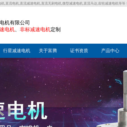
机,直流电机,直流减速电机,直流无刷电机,微型减速电机,直流马达,齿轮减速电机等等
电机有限公司
速电机
、
非标减速电机
定制
行星减速电机
关于富腾
证书资质
产品中心