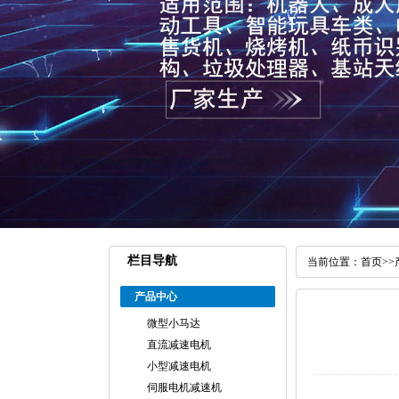
栏目导航
当前位置：
首页
>>
产品中心
微型小马达
直流减速电机
小型减速电机
伺服电机减速机