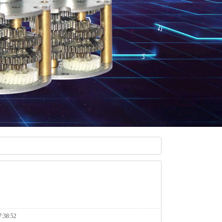
38:52