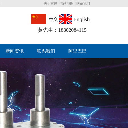
！
关于富腾
网站地图
|
联系我们
黄先生：18802084115
新闻资讯
联系我们
阿里巴巴