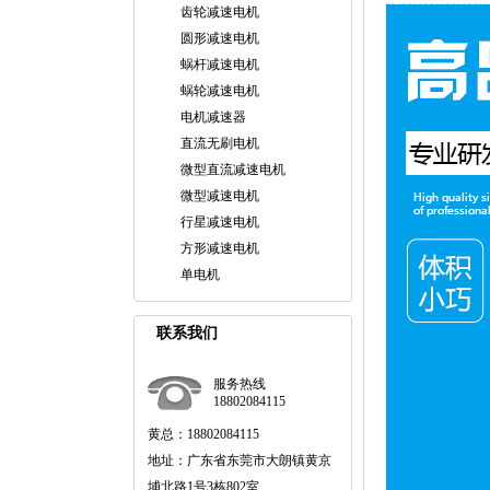
齿轮减速电机
圆形减速电机
蜗杆减速电机
蜗轮减速电机
电机减速器
直流无刷电机
微型直流减速电机
微型减速电机
行星减速电机
方形减速电机
单电机
联系我们
服务热线
18802084115
黄总：18802084115
地址：广东省东莞市大朗镇黄京
埔北路1号3栋802室