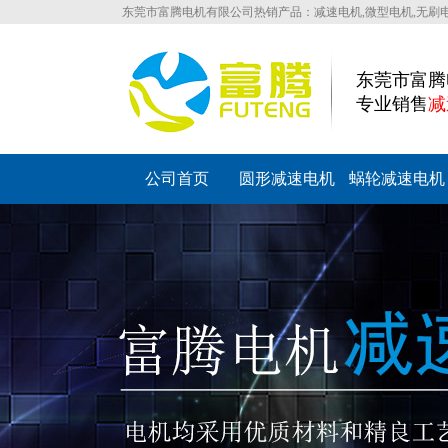
东莞市富腾电机有限公司热销产品：减速电机,微型电机,无刷电
东莞市富腾
专业销售
减
公司首页
圆形减速电机
蜗轮减速电机