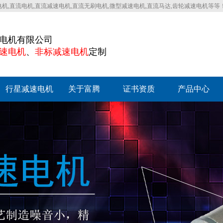
机,直流电机,直流减速电机,直流无刷电机,微型减速电机,直流马达,齿轮减速电机等等
电机有限公司
速电机
、
非标减速电机
定制
行星减速电机
关于富腾
证书资质
产品中心