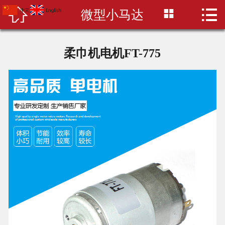



微型小马达
首页

关于富腾
柔巾机电机FT-775
证书资质
产品中心
新闻资讯
联系我们
阿里巴巴