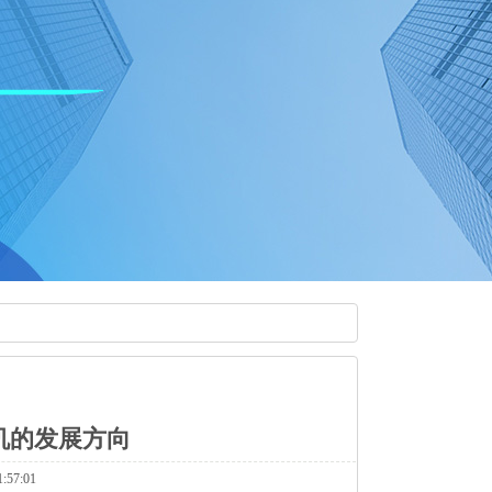
机的发展方向
57:01