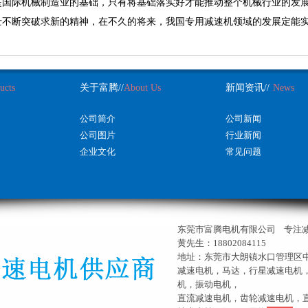
际机械制造业的基础，只有将基础落实好才能推动整个机械行业的发展
士不断突破求新的精神，在不久的将来，我国专用减速机领域的发展定能
ucts
关于富腾//
About Us
新闻资讯//
News
公司简介
公司新闻
公司图片
行业新闻
企业文化
常见问题
东莞市富腾电机有限公司 专注
黄先生：18802084115
地址：东莞市大朗镇水口管理区中
减速电机
，
马达
，
行星减速电机
机
，
振动电机
，
直流减速电机
，
齿轮减速电机
，