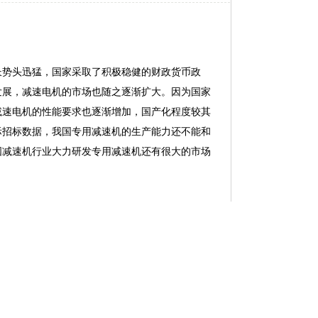
势头迅猛，国家采取了积极稳健的财政货币政
发展，减速电机的市场也随之逐渐扩大。因为国家
减速电机的性能要求也逐渐增加，国产化程度较其
际招标数据，我国专用减速机的生产能力还不能和
国减速机行业大力研发专用减速机还有很大的市场