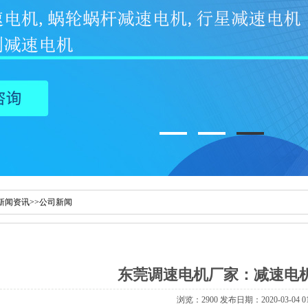
新闻资讯
>>
公司新闻
东莞调速电机厂家：减速电
浏览：2900 发布日期：2020-03-04 01: